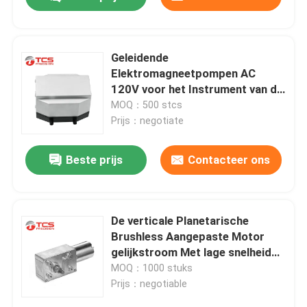
Geleidende
Elektromagneetpompen AC
120V voor het Instrument van de
het Bedschoonheid van de
MOQ：500 stcs
Massagelucht
Prijs：negotiate
Beste prijs
Contacteer ons
Thuis
De verticale Planetarische
Brushless Aangepaste Motor
gelijkstroom Met lage snelheid
Producten
6V 12V 24V van het
MOQ：1000 stuks
Wormtoestel
Prijs：negotiable
VR-show