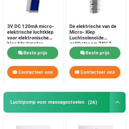
3V DC 120mA micro-
De elektrische van de
elektrische luchtklep
Micro- Klep
voor elektronische
Luchtsolenoïde
bloeddrukmeter
gelijkstroom 24V 3
medische monitor
Manier 2 de Klep van de
Beste prijs
Beste prijs
Positiesolenoïde
Contacteer ons
Contacteer ons
Luchtpomp voor massagestoelen
(26)