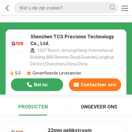
Shenzhen TCS Precision Technology
Co., Ltd.
1507 Room Jintongsheng International
Building 888 Renmin Road,Guanlan,Longhua
District,Shenzhen,China,China
5.0
Geverifieerde Leverancier
Bel nu
Contacteer ons
PRODUCTEN
ONGEVEER ONS
22mm gelijkstroom