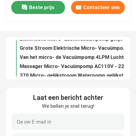
Beste prijs
Contacteer ons
Elektrische Micro- Luchtvacuümpomp gelijkstroom/AC 12V - 220V voor Massager
Grote Stroom Elektrische Micro- Vacuümpomp 10LPM - 15LPM Mini Diaphragm Vacuum Pump
Over ons
Van het micro- de Vacuümpomp 4LPM Luchtdiafragma - 6LPM voor Schoonheidsmachine
Massager Micro- Vacuümpomp AC110V - 220V DC110V - 220V-de Pomp van de Diafragmalucht
Fabriekstocht
370 Micro- gelijkstroom Waterpomp gelijkstroom 6V - 24V voor Nano de Nieuwe vullingsinstrument van het Nevelwater
De minigelijkstroom-Pomp van het Motorwater gelijkstroom 3V 3.7V 4.5V 12V 24V voor Water het Drinken Machine
Kwaliteitscontrole
370 van het de Motorwater van 12V 24V 6V gelijkstroom de Pompmicro voor Medische Zuurstof
Zuigings van de Micro- het Diafragma 12V 24V gelijkstroom Waterpomp voor Oxygenerator
Neem contact met ons op
Mini Diaphragm Micro Water Pump 12V gelijkstroom 1.5LPM - 3LPM voor Koffiemachine
Van de Micro- van de koffiemachine de Lage Druk24v 12V gelijkstroom Zuigpomp ROSH Waterpomp
Nieuws
Laat een bericht achter
Miniatuur Elektromagnetisch Pompdiafragma AC 220V voor Massager, Schoonheidsinstrument
We bellen je snel terug!
Miniatuur Elektromagnetische Pomp AC 24V 220V 240V voor Massager
Gevallen
De hoge Pomp Maximum 35LPM AC 24V 220V 240V van de Stroom Elektromagnetische Lucht voor Schoonheidsmachine
De elektromagnetische van het Micro- Balansmedia Solenoïdegelijkstroom 18V Gas voor ATM
Bloggen
Micro- van autoseat Vacuüm Goedgekeurde Luchtpomp 12V meer dan 3.5LPM ISO9001