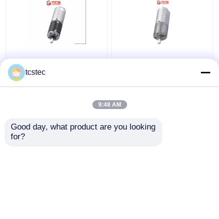
Van Micro- van
20mm van de Micro-
gelijkstroom 12V 24V
Planetarische het
tcstec
Planetarische 22mm
Toestelmotor Metal
het Overzichtsdimensie
Gearmotor
Metal Gearmotor met
gelijkstroom 12V 24V
9:48 AM
Beste prijs
Beste prijs
Codeur
met Verminderd
Good day, what product are you looking 
for?
Contacteer ons
Contacteer ons
Bekijk meer
Thuis
Ongeveer ons
Contacteer ons
Desktop Site