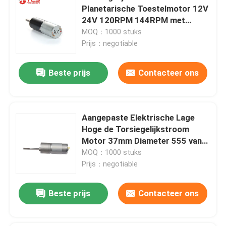
Planetarische Toestelmotor 12V
24V 120RPM 144RPM met
Codeur
MOQ：1000 stuks
Prijs：negotiable
Beste prijs
Contacteer ons
Aangepaste Elektrische Lage
Hoge de Torsiegelijkstroom
Motor 37mm Diameter 555 van
T/min gelijkstroom-
MOQ：1000 stuks
Toestelmotor
Prijs：negotiable
Beste prijs
Contacteer ons