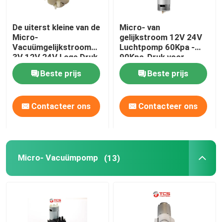
Micro- Waterpomp
De uiterst kleine van de
Micro- van
Micro-
gelijkstroom 12V 24V
Vacuümgelijkstroom
Luchtpomp 60Kpa -
Micro- Waterklep
3V 12V 24V Lage Druk
90Kpa-Druk voor
Luchtpomp voor Auto
Massager
Beste prijs
Beste prijs
Seat
Micro- Peristaltische Pomp
Contacteer ons
Contacteer ons
Elektromagnetische pomp
Balanssolenoïdeelektromagneet
Micro- Vacuümpomp
(13)