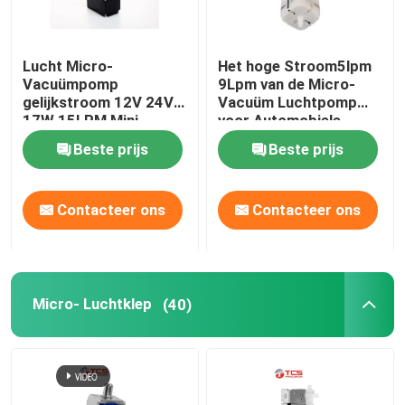
Lucht Micro-
Het hoge Stroom5lpm
Vacuümpomp
9Lpm van de Micro-
gelijkstroom 12V 24V
Vacuüm Luchtpomp
17W 15LPM Mini
voor Automobiele
Diaphragm Pumps
Taillesteun
Beste prijs
Beste prijs
Contacteer ons
Contacteer ons
Micro- Luchtklep
(40)