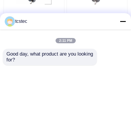
Van Micro- van
20mm van de Micro-
gelijkstroom 12V 24V
Planetarische het
tcstec
Planetarische 22mm
Toestelmotor Metal
het Overzichtsdimensie
Gearmotor
Metal Gearmotor met
gelijkstroom 12V 24V
2:11 PM
Beste prijs
Beste prijs
Codeur
met Verminderd
Good day, what product are you looking 
for?
Contacteer ons
Contacteer ons
Bekijk meer
Thuis
Ongeveer ons
Contacteer ons
Desktop Site
Sitemap
Privacybeleid