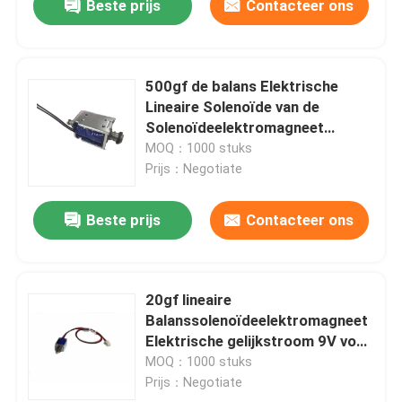
Beste prijs
Contacteer ons
500gf de balans Elektrische
Lineaire Solenoïde van de
Solenoïdeelektromagneet
gelijkstroom 12V
MOQ：1000 stuks
Prijs：Negotiate
Beste prijs
Contacteer ons
20gf lineaire
Balanssolenoïdeelektromagneet
Elektrische gelijkstroom 9V voor
Veilig Slot
MOQ：1000 stuks
Prijs：Negotiate