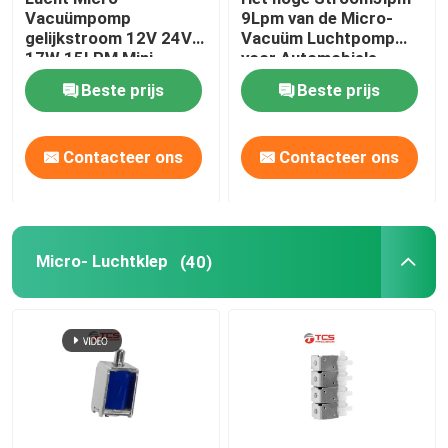
Vacuümpomp
9Lpm van de Micro-
gelijkstroom 12V 24V
Vacuüm Luchtpomp
Micro- Waterpomp
17W 15LPM Mini
voor Automobiele
Diaphragm Pumps
Taillesteun
Beste prijs
Beste prijs
Micro- Waterklep
Contacteer ons
Contacteer ons
Micro- Peristaltische Pomp
Elektromagnetische pomp
Micro- Luchtklep
(40)
Balanssolenoïdeelektromagneet