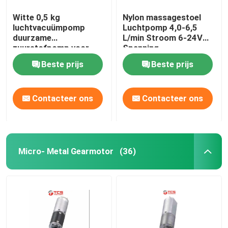
Witte 0,5 kg
Nylon massagestoel
luchtvacuümpomp
Luchtpomp 4,0-6,5
duurzame
L/min Stroom 6-24V
zuurstofpomp voor
Spanning
massagestoel
Beste prijs
Beste prijs
Contacteer ons
Contacteer ons
Micro- Metal Gearmotor
(36)