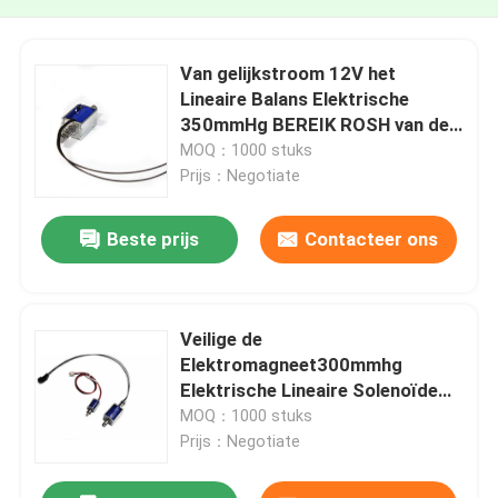
Van gelijkstroom 12V het
Lineaire Balans Elektrische
350mmHg BEREIK ROSH van de
de Solenoïdeelektromagneet
MOQ：1000 stuks
Prijs：Negotiate
Beste prijs
Contacteer ons
Veilige de
Elektromagneet300mmhg
Elektrische Lineaire Solenoïde
van de Slotgelijkstroom 9V
MOQ：1000 stuks
Balanssolenoïde
Prijs：Negotiate