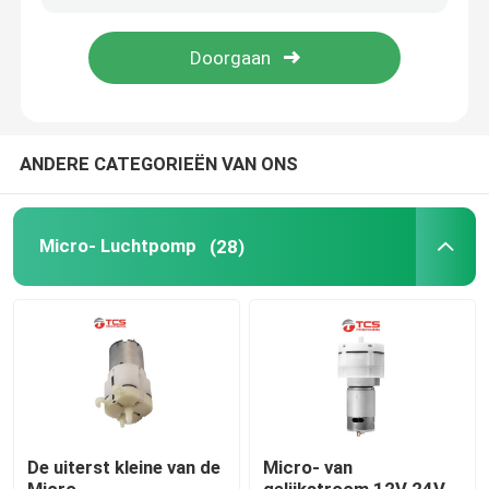
Over ons
Fabriekstocht
ANDERE CATEGORIEËN VAN ONS
Kwaliteitscontrole
Micro- Luchtpomp
(28)
Neem contact met ons op
Nieuws
Gevallen
De uiterst kleine van de
Micro- van
Bloggen