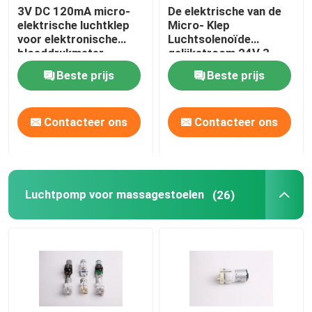
3V DC 120mA micro-
De elektrische van de
elektrische luchtklep
Micro- Klep
voor elektronische
Luchtsolenoïde
bloeddrukmeter
gelijkstroom 24V 3
medische monitor
Manier 2 de Klep van de
Beste prijs
Beste prijs
Positiesolenoïde
Contacteer ons
Contacteer ons
Luchtpomp voor massagestoelen
(26)