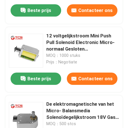
Beste prijs
Contacteer ons
12 voltgelijkstroom Mini Push
Pull Solenoid Electronic Micro-
normaal Gesloten
Elektromagneet
MOQ：1000 stuks
Prijs：Negotiate
Beste prijs
Contacteer ons
De elektromagnetische van het
Micro- Balansmedia
Solenoïdegelijkstroom 18V Gas
voor ATM
MOQ：500 stcs