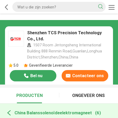
Shenzhen TCS Precision Technology
Co., Ltd.
1507 Room Jintongsheng International
Building 888 Renmin Road,Guanlan,Longhua
District,Shenzhen,China,China
5.0
Geverifieerde Leverancier
Bel nu
Contacteer ons
PRODUCTEN
ONGEVEER ONS
China Balanssolenoïdeelektromagneet
(6)