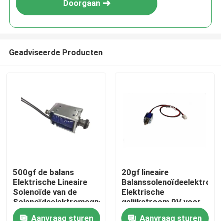
Doorgaan
Geadviseerde Producten
Thuis
500gf de balans
20gf lineaire
Elektrische Lineaire
Balanssolenoïdeelektrom
Producten
Solenoïde van de
Elektrische
Solenoïdeelektromagneet
gelijkstroom 9V voor
gelijkstroom 12V
Veilig Slot
Aanvraag sturen
Aanvraag sturen
VR-show