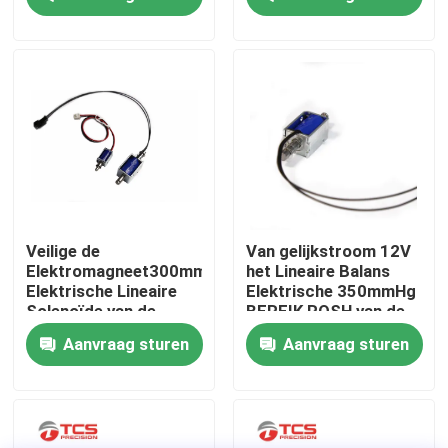
Over ons
Fabriekstocht
Kwaliteitscontrole
Neem contact met ons op
Veilige de
Van gelijkstroom 12V
Elektromagneet300mmhg
het Lineaire Balans
Elektrische Lineaire
Elektrische 350mmHg
Nieuws
Solenoïde van de
BEREIK ROSH van de
Slotgelijkstroom 9V
de
Aanvraag sturen
Aanvraag sturen
Balanssolenoïde
Solenoïdeelektromagneet
Gevallen
Bloggen