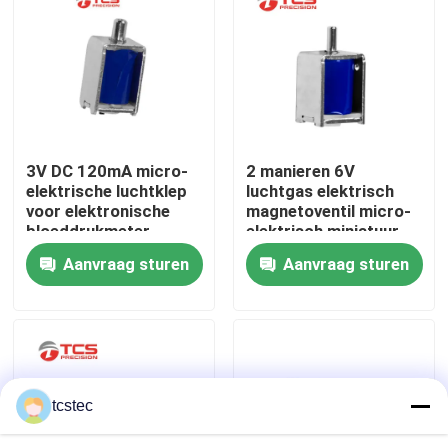
Over ons
Fabriekstocht
3V DC 120mA micro-
2 manieren 6V
Kwaliteitscontrole
elektrische luchtklep
luchtgas elektrisch
voor elektronische
magnetoventil micro-
bloeddrukmeter
elektrisch miniatuur
Neem contact met ons op
medische monitor
60mA
Aanvraag sturen
Aanvraag sturen
Nieuws
Gevallen
tcstec
Bloggen