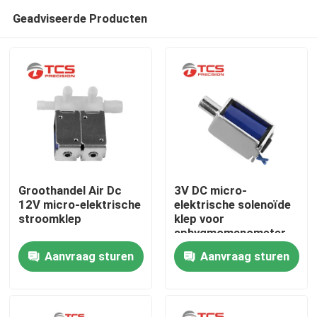
Geadviseerde Producten
Groothandel Air Dc
3V DC micro-
12V micro-elektrische
elektrische solenoïde
stroomklep
klep voor
Thuis
sphygmomanometer
Aanvraag sturen
Aanvraag sturen
Producten
VR-show