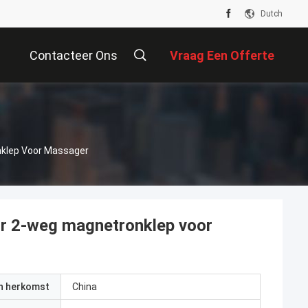
Dutch
Contacteer Ons
Vraag Een Offerte
Aan
nklep Voor Massager
ur 2-weg magnetronklep voor
an herkomst
China