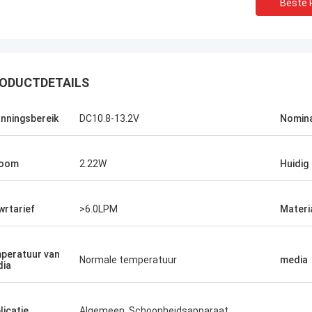
Beste P
ODUCTDETAILS
nningsbereik
DC10.8-13.2V
Nomina
room
2.22W
Huidig
wrtarief
>6.0LPM
Materi
peratuur van
Normale temperatuur
media
ia
licatie
Algemeen, Schoonheidsapparaat