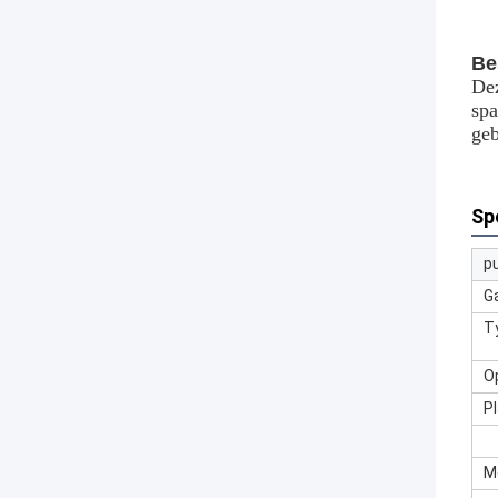
Be
Dez
spa
geb
Spe
p
G
T
O
P
M