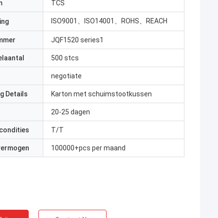
m
TCS
ISO9001、ISO14001、ROHS、REACH
ing
mmer
JQF1520 series1
elaantal
500 stcs
negotiate
g Details
Karton met schuimstootkussen
20-25 dagen
condities
T/T
 vermogen
100000+pcs per maand