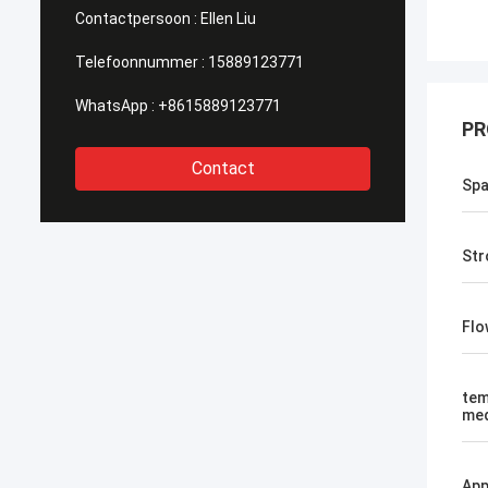
Contactpersoon :
Ellen Liu
Telefoonnummer :
15889123771
WhatsApp :
+8615889123771
PR
Contact
Spa
St
Flo
tem
med
App