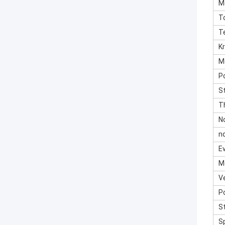
M
T
T
K
M
P
S
T
N
n
Ev
M
Ve
P
S
S