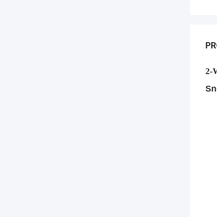
PR
2-
Sn