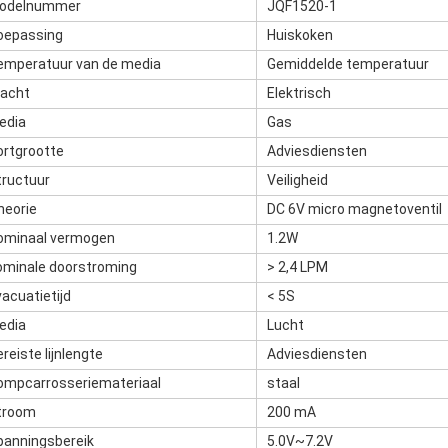
odelnummer
JQF1520-1
oepassing
Huiskoken
emperatuur van de media
Gemiddelde temperatuur
racht
Elektrisch
edia
Gas
ortgrootte
Adviesdiensten
tructuur
Veiligheid
heorie
DC 6V micro magnetoventil
ominaal vermogen
1.2W
ominale doorstroming
> 2,4 LPM
acuatietijd
< 5S
edia
Lucht
reiste lijnlengte
Adviesdiensten
ompcarrosseriemateriaal
staal
troom
200 mA
panningsbereik
5.0V~7.2V