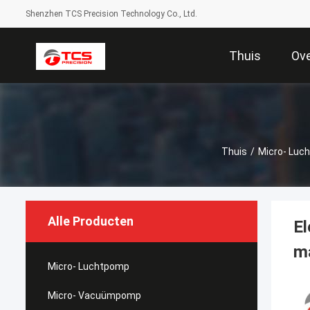
Shenzhen TCS Precision Technology Co., Ltd.
Thuis
Ov
Thuis
/
Micro- Luch
Alle Producten
El
m
Micro- Luchtpomp
Micro- Vacuümpomp