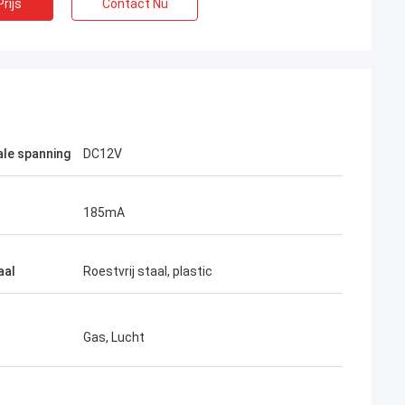
rijs
Contact Nu
le spanning
DC12V
185mA
aal
Roestvrij staal, plastic
Gas, Lucht