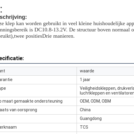
schrijving:
e klep kan worden gebruikt in veel kleine huishoudelijke ap
nningsbereik is DC10.8-13.2V. De structuur boven normaal 
ruikt),twee positiesDrie manieren.
cificatie:
unt
waarde
arantie
1 jaar
ype
Veiligheidskleppen, drukver
luchtkleppen en ventilatore
p maat gemaakte ondersteuning
OEM, ODM, OBM
laats van oorsprong
China
Guangdong
erknaam
TCS