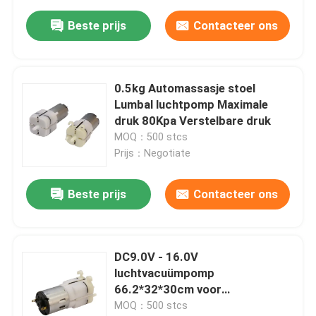
Beste prijs
Contacteer ons
0.5kg Automassasje stoel
Lumbal luchtpomp Maximale
druk 80Kpa Verstelbare druk
MOQ：500 stcs
Prijs：Negotiate
Beste prijs
Contacteer ons
DC9.0V - 16.0V
luchtvacuümpomp
66.2*32*30cm voor
massagestoel
MOQ：500 stcs