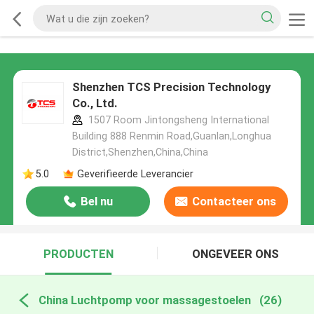
Shenzhen TCS Precision Technology
Co., Ltd.
1507 Room Jintongsheng International
Building 888 Renmin Road,Guanlan,Longhua
District,Shenzhen,China,China
5.0
Geverifieerde Leverancier
Bel nu
Contacteer ons
PRODUCTEN
ONGEVEER ONS
China Luchtpomp voor massagestoelen
(26)