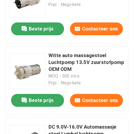
Prijs：Negotiate
Over ons
Beste prijs
Contacteer ons
Fabriekstocht
Kwaliteitscontrole
Witte auto massagestoel
Luchtpomp 13.5V zuurstofpomp
OEM ODM
Neem contact met ons op
MOQ：500 stcs
Prijs：Negotiate
Nieuws
Beste prijs
Contacteer ons
Gevallen
DC 9.0V-16.0V Automassasje
Bloggen
stoel Lumbal luchtpomp