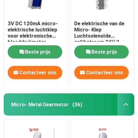
3V DC 120mA micro-
De elektrische van de
elektrische luchtklep
Micro- Klep
voor elektronische
Luchtsolenoïde
bloeddrukmeter
gelijkstroom 24V 3
medische monitor
Manier 2 de Klep van de
Beste prijs
Beste prijs
Positiesolenoïde
Contacteer ons
Contacteer ons
Micro- Metal Gearmotor
(36)