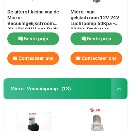
De uiterst kleine van de
Micro- van
Micro-
gelijkstroom 12V 24V
Vacuümgelijkstroom
Luchtpomp 60Kpa -
3V 12V 24V Lage Druk
90Kpa-Druk voor
Luchtpomp voor Auto
Massager
Beste prijs
Beste prijs
Seat
Contacteer ons
Contacteer ons
Micro- Vacuümpomp
(13)