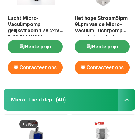
Lucht Micro-
Het hoge Stroom5lpm
Vacuümpomp
9Lpm van de Micro-
gelijkstroom 12V 24V
Vacuüm Luchtpomp
17W 15LPM Mini
voor Automobiele
Diaphragm Pumps
Taillesteun
Beste prijs
Beste prijs
Contacteer ons
Contacteer ons
Micro- Luchtklep
(40)