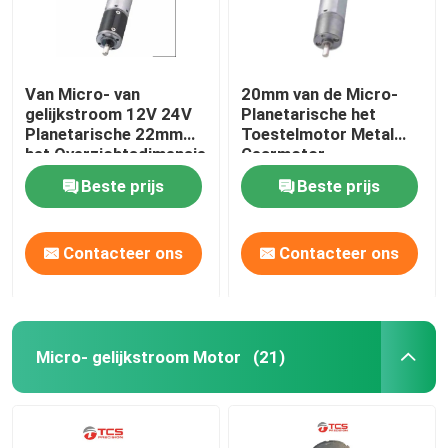
Van Micro- van
20mm van de Micro-
gelijkstroom 12V 24V
Planetarische het
Planetarische 22mm
Toestelmotor Metal
het Overzichtsdimensie
Gearmotor
Metal Gearmotor met
gelijkstroom 12V 24V
Beste prijs
Beste prijs
Codeur
met Verminderd
Contacteer ons
Contacteer ons
Micro- gelijkstroom Motor
(21)