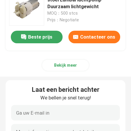
Duurzaam lichtgewicht
MOQ：500 stcs
Vraag een offerte
Prijs：Negotiate
Micro- Luchtpomp
Beste prijs
Contacteer ons
Micro- Vacuümpomp
Bekijk meer
Micro- Luchtklep
Laat een bericht achter
Luchtpomp voor massagestoelen
We bellen je snel terug!
Micro- Metal Gearmotor
Micro- gelijkstroom Motor