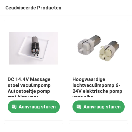
Geadviseerde Producten
DC 14.4V Massage
Hoogwaardige
stoel vacuümpomp
luchtvacuümpomp 6-
Autostoeltje pomp
24V elektrische pomp
Thuis
met klep voor
voor elke
intelligent apparaat
massagestoel
Aanvraag sturen
Aanvraag sturen
Producten
VR-show