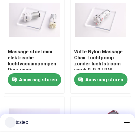
Over ons
Fabriekstocht
Massage stoel mini
Witte Nylon Massage
Kwaliteitscontrole
elektrische
Chair Luchtpomp
luchtvacuümpompen
zonder luchtstroom
Duurzaam
van 6.0-9.0 LPM
Neem contact met ons op
lichtgewicht
Aanvraag sturen
Aanvraag sturen
draagbaar
Nieuws
Gevallen
tcstec
Bloggen