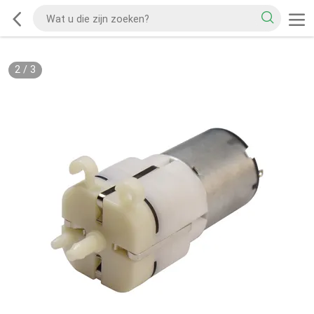
2
/
3