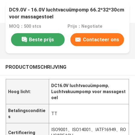
DC9.0V - 16.0V luchtvacuümpomp 66.2*32*30cm
voor massagestoel
MOQ：500 stcs
Prijs：Negotiate
Beste prijs
Contacteer ons
PRODUCTOMSCHRIJVING
DC16.0V luchtvacuümpomp
,
Hoog licht:
Luchtvakuumpomp voor massagest
oel
Betalingsconditie
TT
s
ISO9001、ISO14001、IATF16949、RO
Certificering