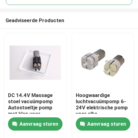
Geadviseerde Producten
DC 14.4V Massage
Hoogwaardige
Thuis
stoel vacuümpomp
luchtvacuümpomp 6-
Autostoeltje pomp
24V elektrische pomp
met klep voor
voor elke
Producten
intelligent apparaat
massagestoel
Aanvraag sturen
Aanvraag sturen
VR-show