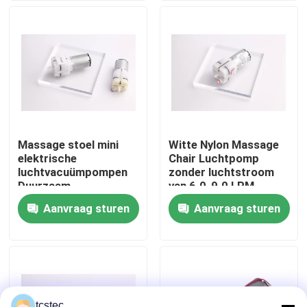
Over ons
Fabriekstocht
Kwaliteitscontrole
Massage stoel mini
Witte Nylon Massage
elektrische
Chair Luchtpomp
Neem contact met ons op
luchtvacuümpompen
zonder luchtstroom
Duurzaam
van 6.0-9.0 LPM
lichtgewicht
Aanvraag sturen
Aanvraag sturen
Nieuws
draagbaar
Gevallen
Bloggen
tcstec