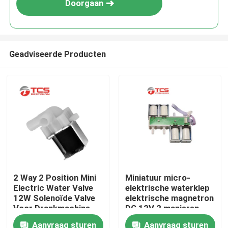
Doorgaan
Geadviseerde Producten
Thuis
2 Way 2 Position Mini
Miniatuur micro-
Electric Water Valve
elektrische waterklep
Producten
12W Solenoïde Valve
elektrische magnetron
Voor Drankmachine
DC 12V 2 manieren
normaal gesloten voor
Aanvraag sturen
Aanvraag sturen
VR-show