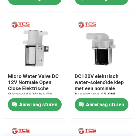
massager
Over ons
Fabriekstocht
Kwaliteitscontrole
Neem contact met ons op
Micro Water Valve DC
DC120V elektrisch
12V Normale Open
water-solenoïde klep
Close Elektrische
met een nominale
Nieuws
Solenoïde Valve Op
kracht van 12,0W
maat
100mA Voor
Aanvraag sturen
Aanvraag sturen
koffiezetapparaat
Gevallen
Bloggen