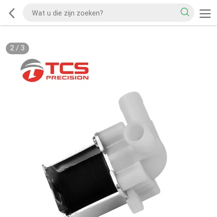
2
/
3