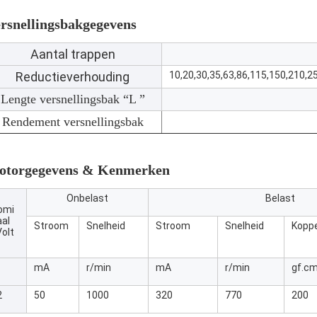
rsnellingsbakgegevens
Aantal trappen
Reductieverhouding
10,20,30,35,63,86,115,150,210,2
Lengte versnellingsbak “L ”
Rendement versnellingsbak
otorgegevens & Kenmerken
Onbelast
Belast
omi
aal
Stroom
Snelheid
Stroom
Snelheid
Koppe
olt
mA
r/min
mA
r/min
gf.c
2
50
1000
320
770
200