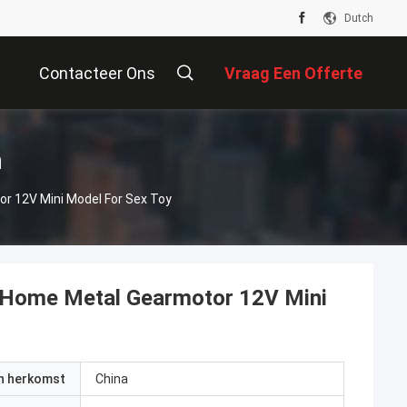
Dutch
Contacteer Ons
Vraag Een Offerte
Aan
n
r 12V Mini Model For Sex Toy
t Home Metal Gearmotor 12V Mini
an herkomst
China