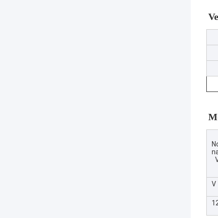
Ve
M
N
n
V
V
1