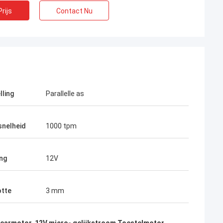
rijs
Contact Nu
lling
Parallelle as
snelheid
1000 tpm
ng
12V
tte
3 mm