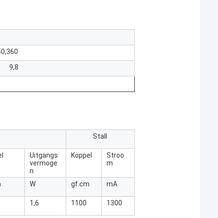
50,360
9,8
Stall
l
Uitgangs
Koppel
Stroo
vermoge
m
n
m
W
gf.cm
mA
1,6
1100
1300