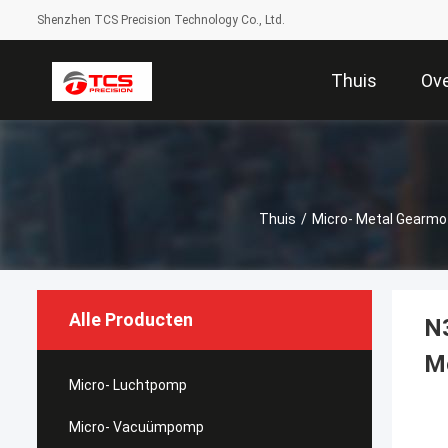
Shenzhen TCS Precision Technology Co., Ltd.
Thuis
Ov
Thuis
/
Micro- Metal Gearmo
Alle Producten
N3
Mo
Micro- Luchtpomp
Micro- Vacuümpomp