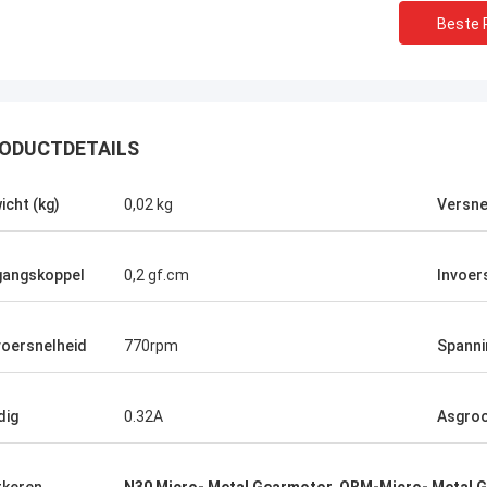
Beste P
ODUCTDETAILS
icht (kg)
0,02 kg
Versne
gangskoppel
0,2 gf.cm
Invoer
voersnelheid
770rpm
Spanni
dig
0.32A
Asgroo