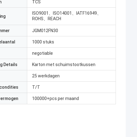
m
TCS
ISO9001、ISO14001、IATF16949、
ing
ROHS、REACH
mmer
JGM012FN30
elaantal
1000 stuks
negotiable
g Details
Karton met schuimstootkussen
25 werkdagen
condities
T/T
 vermogen
100000+pcs per maand