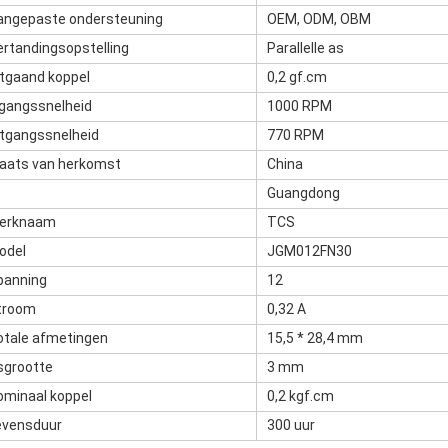
angepaste ondersteuning
OEM, ODM, OBM
ertandingsopstelling
Parallelle as
itgaand koppel
0,2 gf.cm
ngangssnelheid
1000 RPM
itgangssnelheid
770 RPM
laats van herkomst
China
Guangdong
erknaam
TCS
odel
JGM012FN30
panning
12
troom
0,32 A
otale afmetingen
15,5 * 28,4 mm
sgrootte
3 mm
ominaal koppel
0,2 kgf.cm
evensduur
300 uur