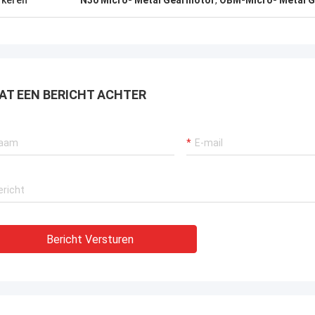
keren
N30 Micro- Metal Gearmotor
,
OBM-Micro- Metal 
AT EEN BERICHT ACHTER
Bericht Versturen