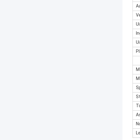
A
V
U
I
U
P
M
M
S
S
T
A
N
L