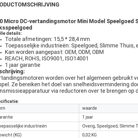
ODUCTOMSCHRIJVING
0 Micro DC-vertandingsmotor Mini Model Speelgoed 
ksspeelgoed
lle details:
Totale afmetingen: 15,5 * 28,4 mm
Toepasselijke industrieën: Speelgoed, Slimme Thuis, 
Kan worden aangepast: OEM, ODM, OBM
REACH, ROHS, ISO9001, ISO14001
1 jaar garantie
schrijving:
rtandingsmotoren worden over het algemeen gebruikt vo
ppel. Ze bereiken het doel van snelheidsvermindering do
ansmissieapparatuur via reductoren over te brengen op 
cificatie:
tem
waarde
arantie
1 jaar
oepasselijke industrieën
Overig, Speelgoed, Slimme 
ewicht (KG)
0,02 KG