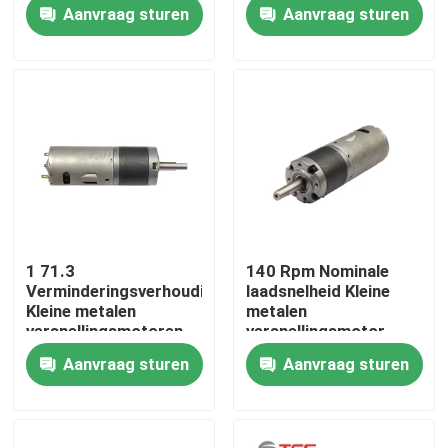
stilstandstroom
10% Rpm
Aanvraag sturen
Aanvraag sturen
Over ons
Fabriekstocht
Kwaliteitscontrole
Neem contact met ons op
1 71.3
140 Rpm Nominale
Verminderingsverhouding
laadsnelheid Kleine
Nieuws
Kleine metalen
metalen
versnellingsmotoren
versnellingsmotor
voor een nominale
voor en met ≤ 30 A
Aanvraag sturen
Aanvraag sturen
stroom ≤ 6 A
stilstandstroom
Gevallen
Bloggen