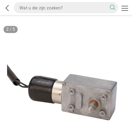
2
/
5