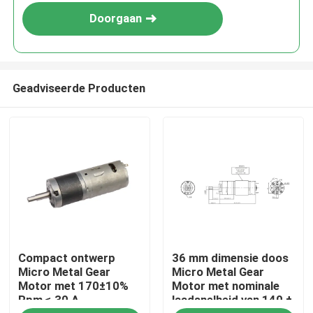
Doorgaan
Geadviseerde Producten
Thuis
Compact ontwerp
36 mm dimensie doos
Producten
Micro Metal Gear
Micro Metal Gear
Motor met 170±10%
Motor met nominale
Rpm ≤ 30 A
laadsnelheid van 140 ±
VR-show