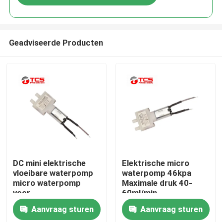
Geadviseerde Producten
Thuis
DC mini elektrische
Elektrische micro
vloeibare waterpomp
waterpomp 46kpa
micro waterpomp
Maximale druk 40-
Producten
voor
60ml/min
koffiezetapparaat
Stroomdoeltreffendheid
Aanvraag sturen
Aanvraag sturen
VR-show