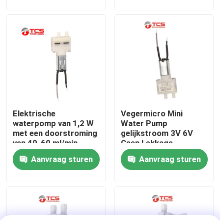
Over ons
Fabriekstocht
Kwaliteitscontrole
Elektrische
Vegermicro Mini
Neem contact met ons op
waterpomp van 1,2 W
Water Pump
met een doorstroming
gelijkstroom 3V 6V
van 40-60 ml/min
Geen Lekkage
Nieuws
Miniatuur Vloeibare
Aanvraag sturen
Aanvraag sturen
Pomp
Gevallen
Bloggen