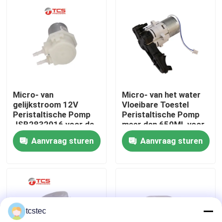
Over ons
Fabriekstocht
Kwaliteitscontrole
Micro- van
Micro- van het water
gelijkstroom 12V
Vloeibare Toestel
Peristaltische Pomp
Peristaltische Pomp
Neem contact met ons op
JSB2832016 voor de
meer dan 650ML voor
Machine van
Schuimende Machine
Aanvraag sturen
Aanvraag sturen
massageraromatherapy
Nieuws
Gevallen
tcstec
Bloggen