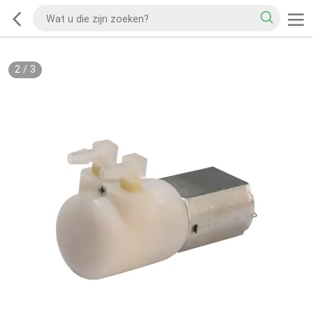
2
/
3