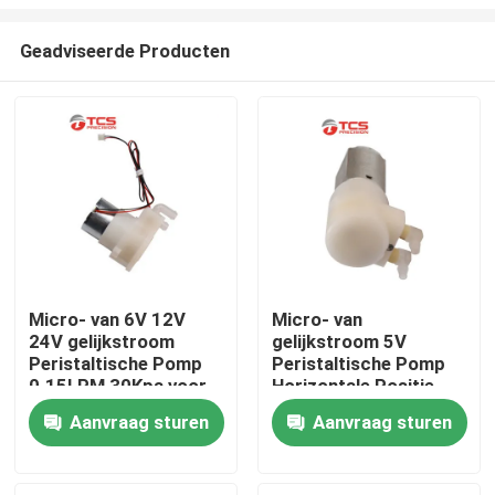
Geadviseerde Producten
Micro- van 6V 12V
Micro- van
24V gelijkstroom
gelijkstroom 5V
Thuis
Peristaltische Pomp
Peristaltische Pomp
0.15LPM 30Kpa voor
Horizontale Positie
Vegerrobot
voor
Producten
Aanvraag sturen
Aanvraag sturen
Schoonheidsinstrument
VR-show