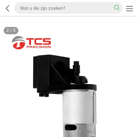
2
/
5