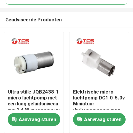
Geadviseerde Producten
Ultra stille JQB2438-1
Elektrische micro-
Thuis
micro luchtpomp met
luchtpomp DC1.0-5.0v
een laag geluidsniveau
Miniatuur
van 2,4 W vermogen en
diafragmapomp voor
Producten
doorstroming
speelgoedtoepassingen
Aanvraag sturen
Aanvraag sturen
VR-show