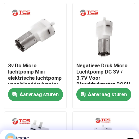
Over ons
Fabriekstocht
Kwaliteitscontrole
3v Dc Micro
Negatieve Druk Micro
luchtpomp Mini
Luchtpomp DC 3V /
Neem contact met ons op
elektrische luchtpomp
3.7V Voor
voor bloeddrukmeter
Bloeddrukmeter ROSH
Aanvraag sturen
Aanvraag sturen
Nieuws
Gevallen
Bloggen
tcstec