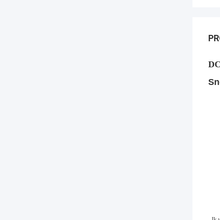
PR
DC
Sn
- Ik 