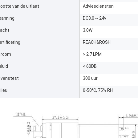
ootte van de uitlaat
Adviesdiensten
panning
DC3,0 ~ 24v
racht
3.0W
rtificering
REACH&ROSH
troom
> 2,7 LPM
luid
< 60DB
evenstest
300 uur
lieu
0-50°C, 75% RH