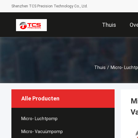
Shenzhen TCS Precision Technology Co., Ltd.
Thuis
Ov
Thuis
/
Micro- Lucht
Alle Producten
Mi
V
Micro- Luchtpomp
Micro- Vacuümpomp