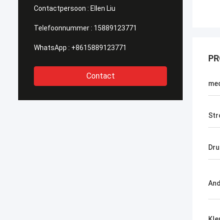
Contactpersoon :
Ellen Liu
Telefoonnummer :
15889123771
WhatsApp :
+8615889123771
PR
Contact
med
St
Dru
And
Kle