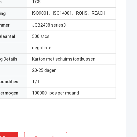
m
TCS
ISO9001、ISO14001、ROHS、REACH
ing
mmer
JQB2438 series3
elaantal
500 stcs
negotiate
g Details
Karton met schuimstootkussen
20-25 dagen
condities
T/T
 vermogen
100000+pcs per maand