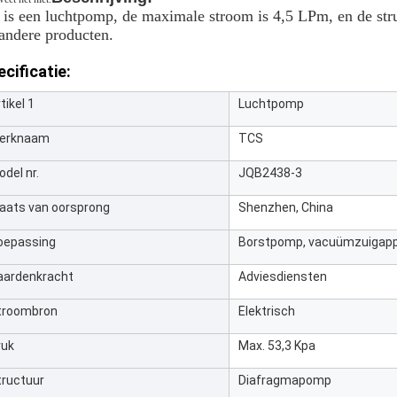
 is een luchtpomp, de maximale stroom is 4,5 LPm, en de str
andere producten.
cificatie:
tikel 1
Luchtpomp
erknaam
TCS
del nr.
JQB2438-3
laats van oorsprong
Shenzhen, China
oepassing
Borstpomp, vacuümzuigappa
aardenkracht
Adviesdiensten
troombron
Elektrisch
ruk
Max. 53,3 Kpa
tructuur
Diafragmapomp