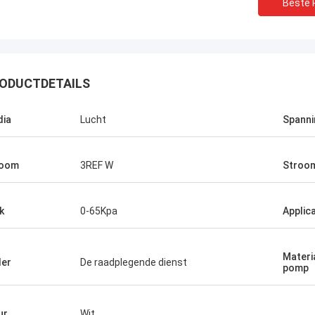
Beste P
ODUCTDETAILS
ia
Lucht
Spanni
room
3REF W
Stroo
k
0-65Kpa
Applica
Materi
er
De raadplegende dienst
pomp
ur
Wit