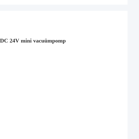
t DC 24V mini vacuümpomp