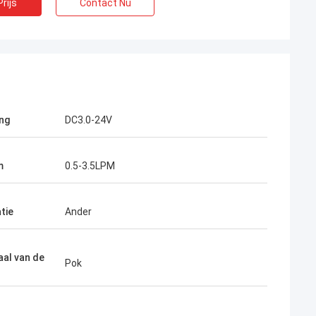
rijs
Contact Nu
ng
DC3.0-24V
m
0.5-3.5LPM
tie
Ander
aal van de
Pok