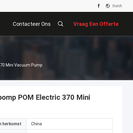
Dutch
Contacteer Ons
Vraag Een Offerte
Aan
 370 Mini Vacuum Pump
pomp POM Electric 370 Mini
an herkomst
China