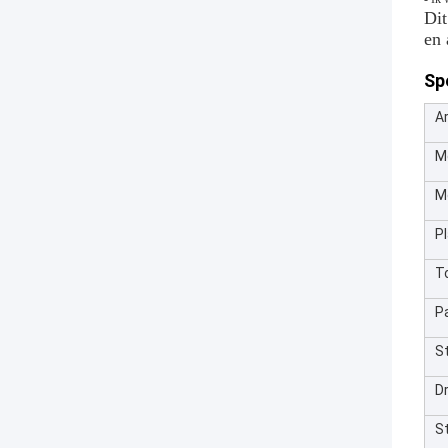
Dit
en 
Spe
Ar
M
Mo
P
T
P
S
D
S