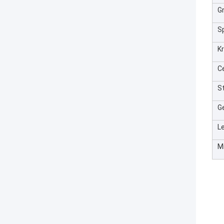
Gr
S
K
Ce
S
Ge
L
Mi