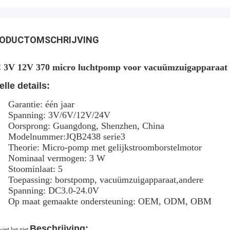
ODUCTOMSCHRIJVING
 3V 12V 370 micro luchtpomp voor vacuümzuigapparaa
elle details:
Garantie: één jaar
Spanning: 3V/6V/12V/24V
Oorsprong: Guangdong, Shenzhen, China
Modelnummer:
JQB2438 serie3
Theorie: Micro-pomp met gelijkstroomborstelmotor
Nominaal vermogen: 3 W
Stoominlaat: 5
Toepassing: borstpomp, vacuümzuigapparaat,
andere
Spanning: DC3.0-24.0V
Op maat gemaakte ondersteuning: OEM, ODM, OBM
Beschrijving:
weet het niet.