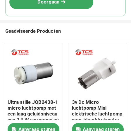
Doorgaan
Geadviseerde Producten
Thuis
Ultra stille JQB2438-1
3v Dc Micro
micro luchtpomp met
luchtpomp Mini
Producten
een laag geluidsniveau
elektrische luchtpomp
van 2,4 W vermogen en
voor bloeddrukmeter
doorstroming
Aanvraag sturen
Aanvraag sturen
VR-show