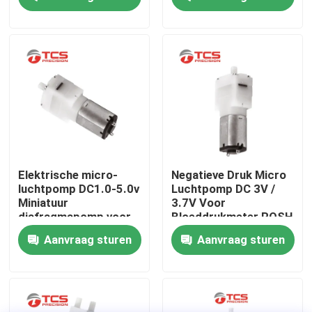
Over ons
Fabriekstocht
Kwaliteitscontrole
Neem contact met ons op
Elektrische micro-
Negatieve Druk Micro
luchtpomp DC1.0-5.0v
Luchtpomp DC 3V /
Miniatuur
3.7V Voor
Nieuws
diafragmapomp voor
Bloeddrukmeter ROSH
speelgoedtoepassingen
Aanvraag sturen
Aanvraag sturen
Gevallen
Bloggen