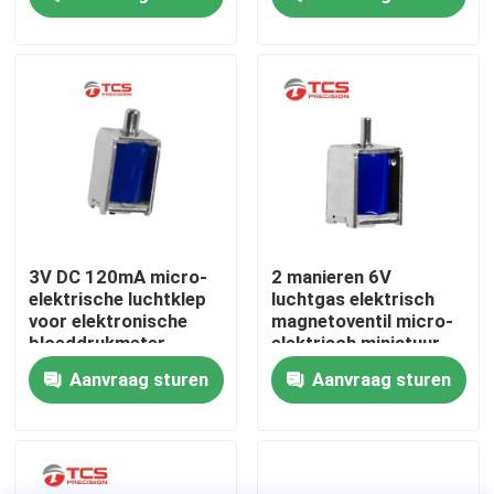
Over ons
Fabriekstocht
Kwaliteitscontrole
Neem contact met ons op
3V DC 120mA micro-
2 manieren 6V
elektrische luchtklep
luchtgas elektrisch
voor elektronische
magnetoventil micro-
Nieuws
bloeddrukmeter
elektrisch miniatuur
medische monitor
60mA
Aanvraag sturen
Aanvraag sturen
Gevallen
Bloggen