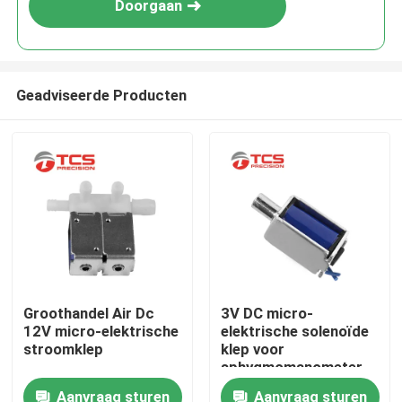
Doorgaan
Geadviseerde Producten
Thuis
Groothandel Air Dc
3V DC micro-
12V micro-elektrische
elektrische solenoïde
Producten
stroomklep
klep voor
sphygmomanometer
Aanvraag sturen
Aanvraag sturen
VR-show