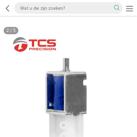
2
/
5