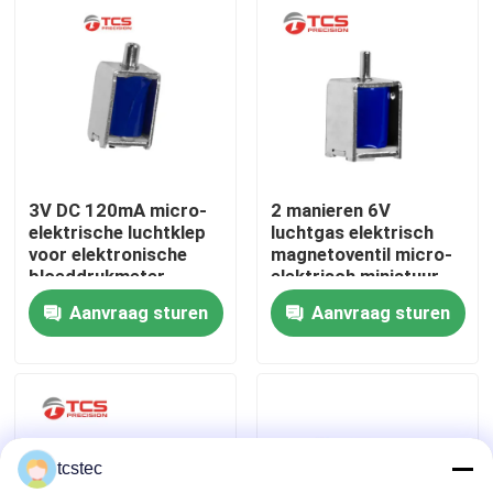
Over ons
Fabriekstocht
Kwaliteitscontrole
3V DC 120mA micro-
2 manieren 6V
elektrische luchtklep
luchtgas elektrisch
voor elektronische
magnetoventil micro-
Neem contact met ons op
bloeddrukmeter
elektrisch miniatuur
medische monitor
60mA
Aanvraag sturen
Aanvraag sturen
Nieuws
Gevallen
tcstec
Bloggen