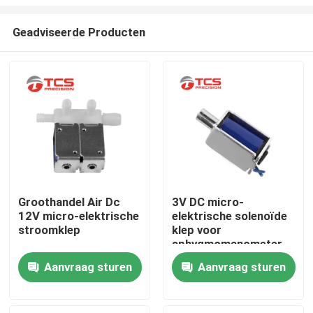
Geadviseerde Producten
Groothandel Air Dc
3V DC micro-
12V micro-elektrische
elektrische solenoïde
Thuis
stroomklep
klep voor
sphygmomanometer
Producten
Aanvraag sturen
Aanvraag sturen
VR-show