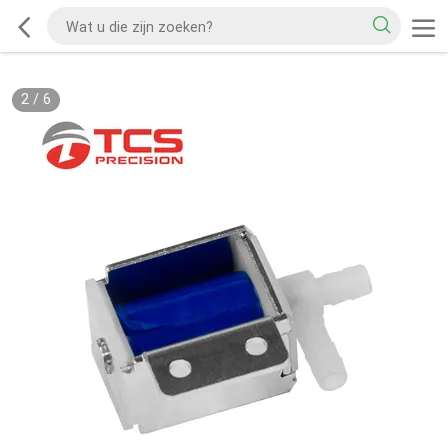
2
/
6