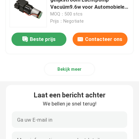
Vacuüm9.6w voor Automobiele
Taillesteun
MOQ：500 stcs
Vraag een offerte
Prijs：Negotiate
Micro- Luchtpomp
Beste prijs
Contacteer ons
Micro- Vacuümpomp
Bekijk meer
Micro- Luchtklep
Laat een bericht achter
Luchtpomp voor massagestoelen
We bellen je snel terug!
Micro- Metal Gearmotor
Micro- gelijkstroom Motor