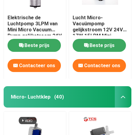
Elektrische de
Lucht Micro-
Luchtpomp 3LPM van
Vacuümpomp
Mini Micro Vacuum
gelijkstroom 12V 24V
Pump gelijkstroom 24V
17W 15LPM Mini
12V - 7LPM voor
Diaphragm Pumps
Beste prijs
Beste prijs
Massager
Contacteer ons
Contacteer ons
Micro- Luchtklep
(40)