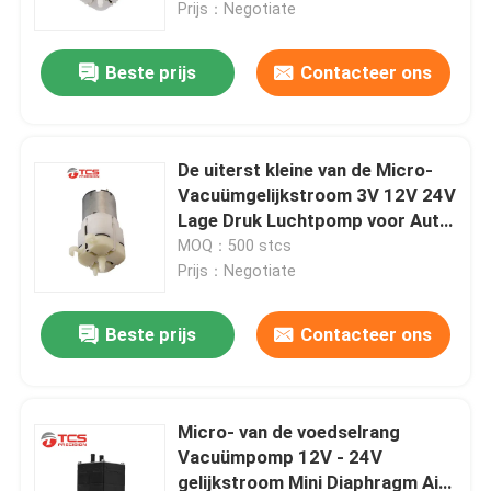
Prijs：Negotiate
Beste prijs
Contacteer ons
De uiterst kleine van de Micro-
Vacuümgelijkstroom 3V 12V 24V
Lage Druk Luchtpomp voor Auto
Seat
MOQ：500 stcs
Prijs：Negotiate
Beste prijs
Contacteer ons
Thuis
Producten
Micro- van de voedselrang
Vacuümpomp 12V - 24V
gelijkstroom Mini Diaphragm Air
VR-show