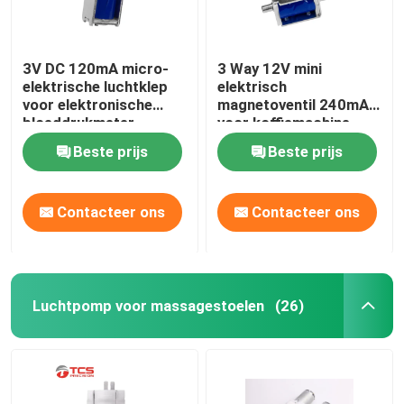
3V DC 120mA micro-
3 Way 12V mini
elektrische luchtklep
elektrisch
voor elektronische
magnetoventil 240mA
bloeddrukmeter
voor koffiemachine
medische monitor
massager
Beste prijs
Beste prijs
Contacteer ons
Contacteer ons
Luchtpomp voor massagestoelen
(26)