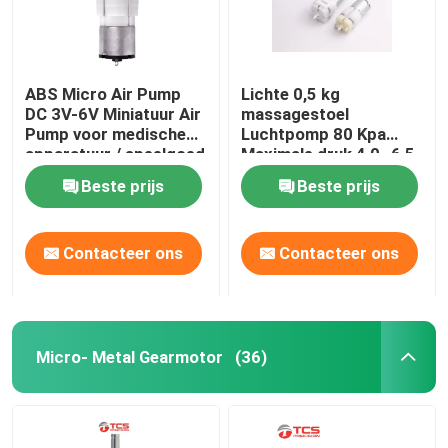
ABS Micro Air Pump
Lichte 0,5 kg
DC 3V-6V Miniatuur Air
massagestoel
Pump voor medische
Luchtpomp 80 Kpa
apparatuur / speelgoed
Maximale druk 4,0~6,5
L/min
Beste prijs
Beste prijs
Contacteer ons
Contacteer ons
Micro- Metal Gearmotor
(36)