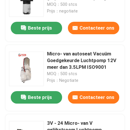
Pump Vacuum
MOQ：500 stcs
Prijs：negotiate
Over ons
Beste prijs
Contacteer ons
Fabriekstocht
Kwaliteitscontrole
Micro- van autoseat Vacuüm
Goedgekeurde Luchtpomp 12V
meer dan 3.5LPM ISO9001
Neem contact met ons op
MOQ：500 stcs
Prijs：Negotiate
Nieuws
Beste prijs
Contacteer ons
Gevallen
3V - 24 Micro- van V
Bloggen
gelijkstroom Luchtpomp