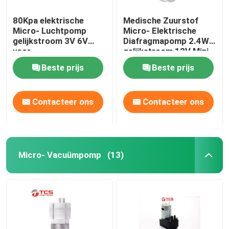
80Kpa elektrische
Medische Zuurstof
Micro- Luchtpomp
Micro- Elektrische
gelijkstroom 3V 6V
Diafragmapomp 2.4W
voor
gelijkstroom 12V Mini
Sphygmomanometer
Air Pump Motor
Beste prijs
Beste prijs
Contacteer ons
Contacteer ons
Micro- Vacuümpomp
(13)