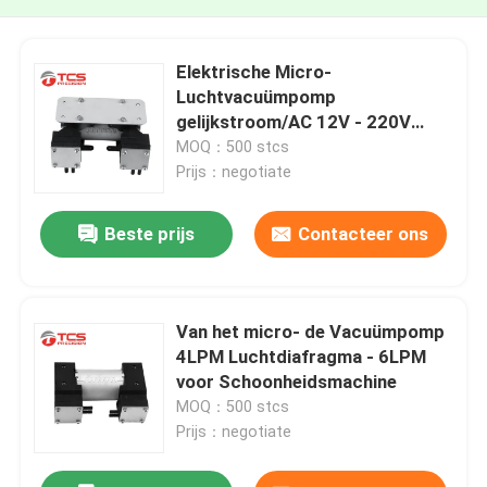
Elektrische Micro-
Luchtvacuümpomp
gelijkstroom/AC 12V - 220V
voor Massager
MOQ：500 stcs
Prijs：negotiate
Beste prijs
Contacteer ons
Van het micro- de Vacuümpomp
4LPM Luchtdiafragma - 6LPM
voor Schoonheidsmachine
MOQ：500 stcs
Prijs：negotiate