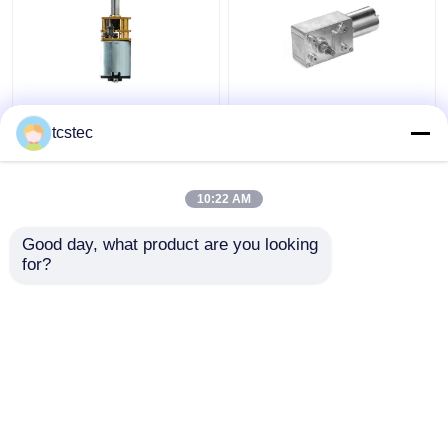
Toy Smart Home Micro
De verticale
Metal-Toestelmotor
Planetarische
tcstec
0.07A gelijkstroom
Brushless Aangepaste
12V - 24V Mini Model
Motor gelijkstroom
Met lage snelheid 6V
10:22 AM
Beste prijs
Beste prijs
12V 24V van het
Wormtoestel
Good day, what product are you looking 
for?
Contacteer ons
Contacteer ons
Bekijk meer
Thuis
Ongeveer ons
Contacteer ons
Desktop Site
Sitemap
Privacybeleid