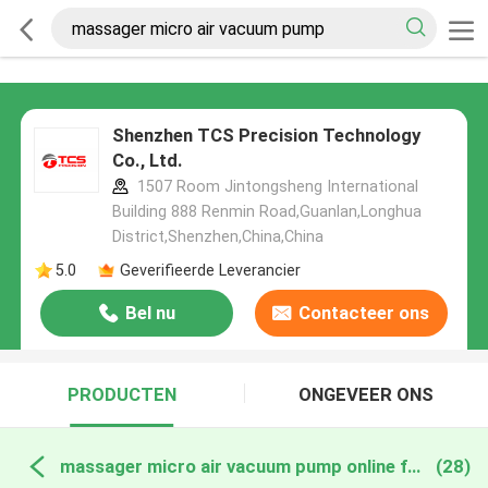
Shenzhen TCS Precision Technology
Co., Ltd.
1507 Room Jintongsheng International
Building 888 Renmin Road,Guanlan,Longhua
District,Shenzhen,China,China
5.0
Geverifieerde Leverancier
Bel nu
Contacteer ons
PRODUCTEN
ONGEVEER ONS
massager micro air vacuum pump online fabricage
(28)